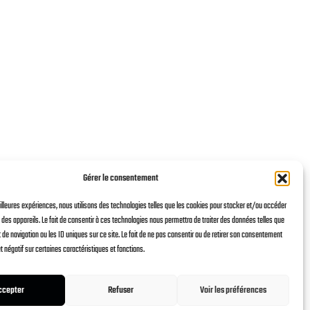
Gérer le consentement
eilleures expériences, nous utilisons des technologies telles que les cookies pour stocker et/ou accéder
des appareils. Le fait de consentir à ces technologies nous permettra de traiter des données telles que
e navigation ou les ID uniques sur ce site. Le fait de ne pas consentir ou de retirer son consentement
et négatif sur certaines caractéristiques et fonctions.
POLITIQUE DE CONFIDENTIALITE
ccepter
Refuser
Voir les préférences