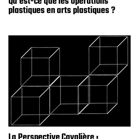
Qu’est-ce que les opérations
plastiques en arts plastiques ?
La Perspective Cavalière :