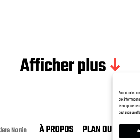
Afficher plus
Pour offrir les m
aux informations 
le comportement d
peut avoir un eff
À PROPOS
PLAN DU SITE
ders Norén
A