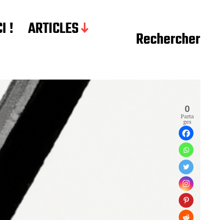
I !
ARTICLES
Rechercher
0
Parta
ges