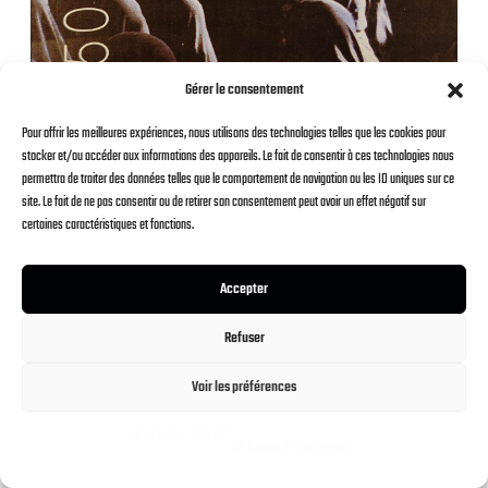
Gérer le consentement
L’Histoire de l’art contemporain –
Jean-Luc Chalumeau
Pour offrir les meilleures expériences, nous utilisons des technologies telles que les cookies pour
stocker et/ou accéder aux informations des appareils. Le fait de consentir à ces technologies nous
permettra de traiter des données telles que le comportement de navigation ou les ID uniques sur ce
site. Le fait de ne pas consentir ou de retirer son consentement peut avoir un effet négatif sur
certaines caractéristiques et fonctions.
© 2026 Les Bases en Art
Accepter
À PROPOS
PLAN DU SITE
POLITIQUE DE CONFIDENTIALITE
POLITIQUE DE COOKIES (UE)
Refuser
Voir les préférences
POLITIQUE DE COOKIES
Déclaration de confidentialité