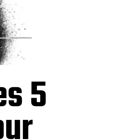
es 5
our