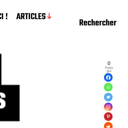
I !
ARTICLES
Rechercher
0
Parta
ges