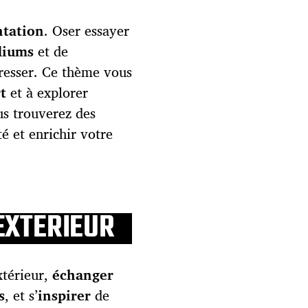
tation
. Oser essayer
diums
et de
gresser. Ce thème vous
t
et à explorer
us trouverez des
té et enrichir votre
EXTERIEUR
térieur,
échanger
s
, et s’
inspirer
de