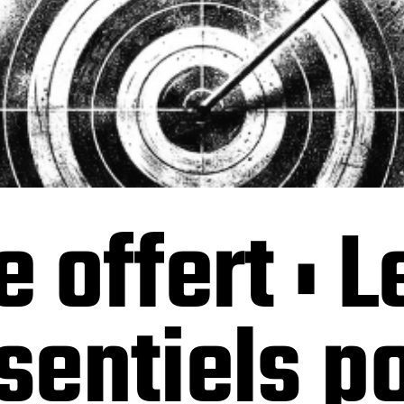
e offert : L
ssentiels p